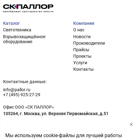
Каталог
Компания
Светотехника
О нас
Взрывозащищённое
Новости
оборудование
Производители
Прайсы
Проекты
Услуги
Проектирование систем освещения
+7 (495) 925-27-29
Контакты
Тема сайта
info@pallor.ru
Проектирование систем управления
Контактные данные:
info@pallor.ru
Аудит
+7 (495) 925-27-29
Кастомизация оборудования/Индивидуальные
Офис ООО «СК ПАЛЛОР»
светотехнические решения
105264, г. Москва, ул. Верхняя Первомайская, д.51
Шеф-монтаж
Адрес на карте
Склад ООО «СК ПАЛЛОР»
Мы используем cookie-файлы для лучшей работы