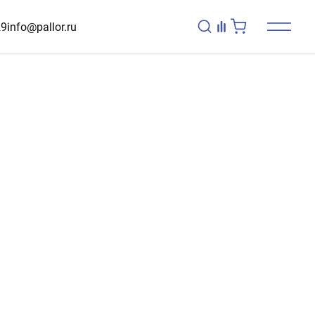
29
info@pallor.ru