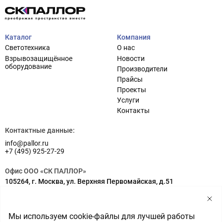
Каталог
Компания
Светотехника
О нас
Взрывозащищённое
Новости
оборудование
Производители
Прайсы
Проекты
Услуги
Проектирование систем освещения
+7 (495) 925-27-29
Контакты
Тема сайта
info@pallor.ru
Проектирование систем управления
Контактные данные:
info@pallor.ru
Аудит
+7 (495) 925-27-29
Кастомизация оборудования/Индивидуальные
Офис ООО «СК ПАЛЛОР»
светотехнические решения
105264, г. Москва, ул. Верхняя Первомайская, д.51
Шеф-монтаж
Адрес на карте
Склад ООО «СК ПАЛЛОР»
Мы используем cookie-файлы для лучшей работы