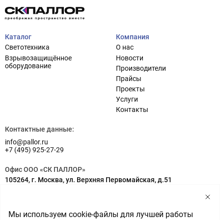
Каталог
Компания
Светотехника
О нас
Взрывозащищённое
Новости
оборудование
Производители
Прайсы
Проекты
Услуги
Проектирование систем освещения
+7 (495) 925-27-29
Контакты
Тема сайта
info@pallor.ru
Проектирование систем управления
Контактные данные:
info@pallor.ru
Аудит
+7 (495) 925-27-29
Кастомизация оборудования/Индивидуальные
Офис ООО «СК ПАЛЛОР»
светотехнические решения
105264, г. Москва, ул. Верхняя Первомайская, д.51
Шеф-монтаж
Адрес на карте
Склад ООО «СК ПАЛЛОР»
Мы используем cookie-файлы для лучшей работы