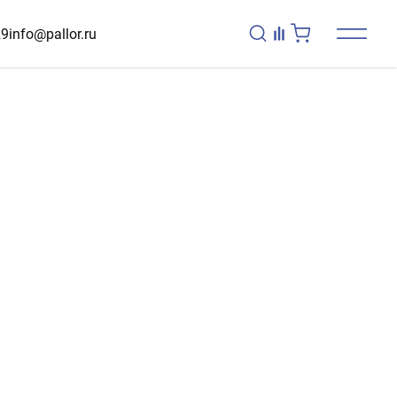
29
info@pallor.ru