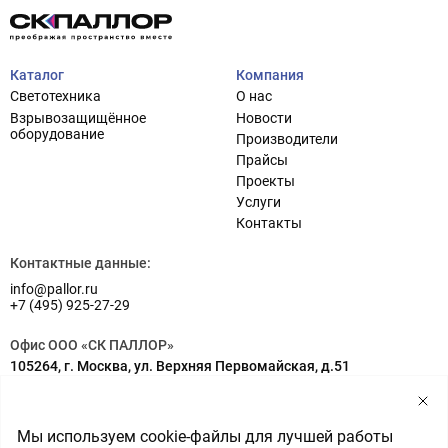
Каталог
Компания
Светотехника
О нас
Взрывозащищённое
Новости
оборудование
Производители
Прайсы
Проекты
Услуги
Проектирование систем освещения
+7 (495) 925-27-29
Контакты
Тема сайта
info@pallor.ru
Проектирование систем управления
Контактные данные:
info@pallor.ru
Аудит
+7 (495) 925-27-29
Кастомизация оборудования/Индивидуальные
Офис ООО «СК ПАЛЛОР»
светотехнические решения
105264, г. Москва, ул. Верхняя Первомайская, д.51
Шеф-монтаж
Адрес на карте
Склад ООО «СК ПАЛЛОР»
Мы используем cookie-файлы для лучшей работы