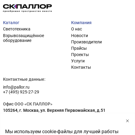
Каталог
Компания
Светотехника
О нас
Взрывозащищённое
Новости
оборудование
Производители
Прайсы
Проекты
Услуги
Проектирование систем освещения
+7 (495) 925-27-29
Контакты
Тема сайта
info@pallor.ru
Проектирование систем управления
Контактные данные:
info@pallor.ru
Аудит
+7 (495) 925-27-29
Кастомизация оборудования/Индивидуальные
Офис ООО «СК ПАЛЛОР»
светотехнические решения
105264, г. Москва, ул. Верхняя Первомайская, д.51
Шеф-монтаж
Адрес на карте
Склад ООО «СК ПАЛЛОР»
Мы используем cookie-файлы для лучшей работы