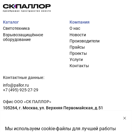
Каталог
Компания
Светотехника
О нас
Взрывозащищённое
Новости
оборудование
Производители
Прайсы
Проекты
Услуги
Проектирование систем освещения
+7 (495) 925-27-29
Контакты
Тема сайта
info@pallor.ru
Проектирование систем управления
Контактные данные:
info@pallor.ru
Аудит
+7 (495) 925-27-29
Кастомизация оборудования/Индивидуальные
Офис ООО «СК ПАЛЛОР»
светотехнические решения
105264, г. Москва, ул. Верхняя Первомайская, д.51
Шеф-монтаж
Адрес на карте
Склад ООО «СК ПАЛЛОР»
Мы используем cookie-файлы для лучшей работы