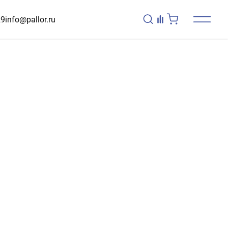
29
info@pallor.ru