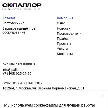
Каталог
Компания
Светотехника
О нас
Взрывозащищённое
Новости
оборудование
Производители
Прайсы
Проекты
Услуги
Проектирование систем освещения
+7 (495) 925-27-29
Контакты
Тема сайта
info@pallor.ru
Проектирование систем управления
Контактные данные:
info@pallor.ru
Аудит
+7 (495) 925-27-29
Кастомизация оборудования/Индивидуальные
Офис ООО «СК ПАЛЛОР»
светотехнические решения
105264, г. Москва, ул. Верхняя Первомайская, д.51
Шеф-монтаж
Адрес на карте
Склад ООО «СК ПАЛЛОР»
Мы используем cookie-файлы для лучшей работы