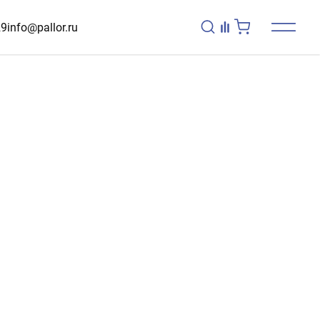
29
info@pallor.ru