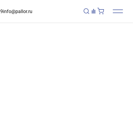
29
info@pallor.ru