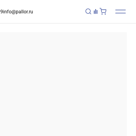
29
info@pallor.ru