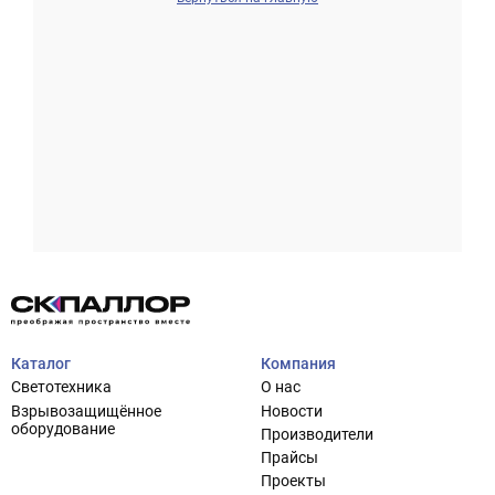
Проектирование систем освещения
+7 (495) 925-27-29
Тема сайта
info@pallor.ru
Проектирование систем управления
Аудит
Каталог
Компания
Кастомизация оборудования/Индивидуальные
Светотехника
О нас
светотехнические решения
Взрывозащищённое
Новости
Шеф-монтаж
оборудование
Производители
Прайсы
Проекты