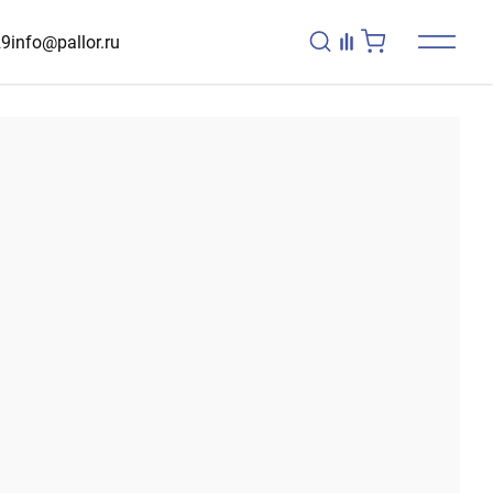
29
info@pallor.ru