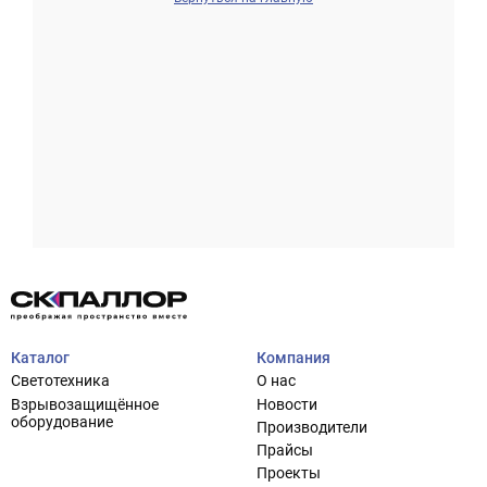
Проектирование систем освещения
+7 (495) 925-27-29
Тема сайта
info@pallor.ru
Проектирование систем управления
Аудит
Каталог
Компания
Кастомизация оборудования/Индивидуальные
Светотехника
О нас
светотехнические решения
Взрывозащищённое
Новости
Шеф-монтаж
оборудование
Производители
Прайсы
Проекты