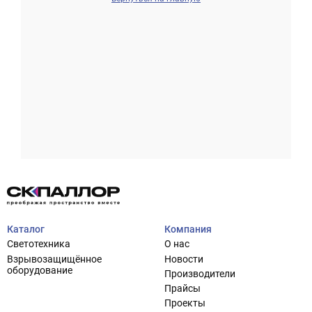
Проектирование систем освещения
+7 (495) 925-27-29
Тема сайта
info@pallor.ru
Проектирование систем управления
Аудит
Каталог
Компания
Кастомизация оборудования/Индивидуальные
Светотехника
О нас
светотехнические решения
Взрывозащищённое
Новости
Шеф-монтаж
оборудование
Производители
Прайсы
Проекты