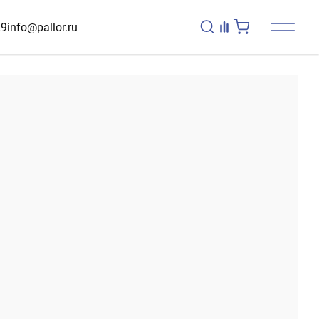
29
info@pallor.ru