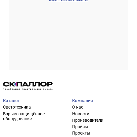
Проектирование систем освещения
+7 (495) 925-27-29
Тема сайта
info@pallor.ru
Проектирование систем управления
Аудит
Каталог
Компания
Кастомизация оборудования/Индивидуальные
Светотехника
О нас
светотехнические решения
Взрывозащищённое
Новости
Шеф-монтаж
оборудование
Производители
Прайсы
Проекты