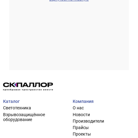
Проектирование систем освещения
+7 (495) 925-27-29
Тема сайта
info@pallor.ru
Проектирование систем управления
Аудит
Каталог
Компания
Кастомизация оборудования/Индивидуальные
Светотехника
О нас
светотехнические решения
Взрывозащищённое
Новости
Шеф-монтаж
оборудование
Производители
Прайсы
Проекты