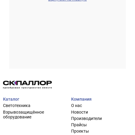
Проектирование систем освещения
+7 (495) 925-27-29
Тема сайта
info@pallor.ru
Проектирование систем управления
Аудит
Каталог
Компания
Кастомизация оборудования/Индивидуальные
Светотехника
О нас
светотехнические решения
Взрывозащищённое
Новости
Шеф-монтаж
оборудование
Производители
Прайсы
Проекты