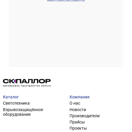
Проектирование систем освещения
+7 (495) 925-27-29
Тема сайта
info@pallor.ru
Проектирование систем управления
Аудит
Каталог
Компания
Кастомизация оборудования/Индивидуальные
Светотехника
О нас
светотехнические решения
Взрывозащищённое
Новости
Шеф-монтаж
оборудование
Производители
Прайсы
Проекты