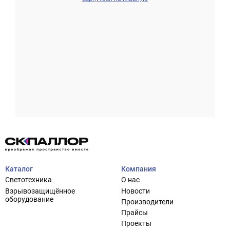
Проектирование систем освещения
+7 (495) 925-27-29
Тема сайта
info@pallor.ru
Проектирование систем управления
Аудит
Каталог
Компания
Кастомизация оборудования/Индивидуальные
Светотехника
О нас
светотехнические решения
Взрывозащищённое
Новости
Шеф-монтаж
оборудование
Производители
Прайсы
Проекты