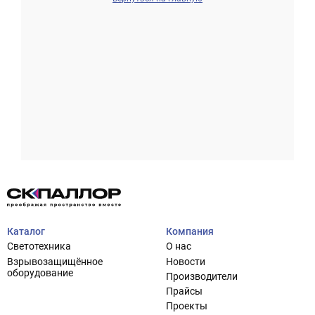
Проектирование систем освещения
+7 (495) 925-27-29
Тема сайта
info@pallor.ru
Проектирование систем управления
Аудит
Каталог
Компания
Кастомизация оборудования/Индивидуальные
Светотехника
О нас
светотехнические решения
Взрывозащищённое
Новости
Шеф-монтаж
оборудование
Производители
Прайсы
Проекты