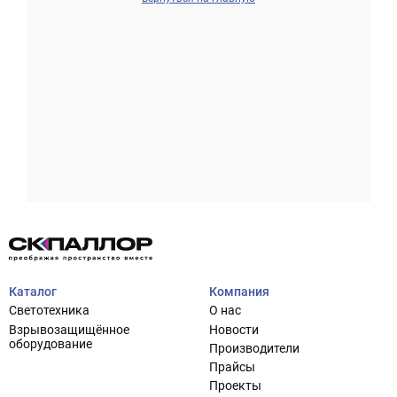
Проектирование систем освещения
+7 (495) 925-27-29
Тема сайта
info@pallor.ru
Проектирование систем управления
Аудит
Каталог
Компания
Кастомизация оборудования/Индивидуальные
Светотехника
О нас
светотехнические решения
Взрывозащищённое
Новости
Шеф-монтаж
оборудование
Производители
Прайсы
Проекты