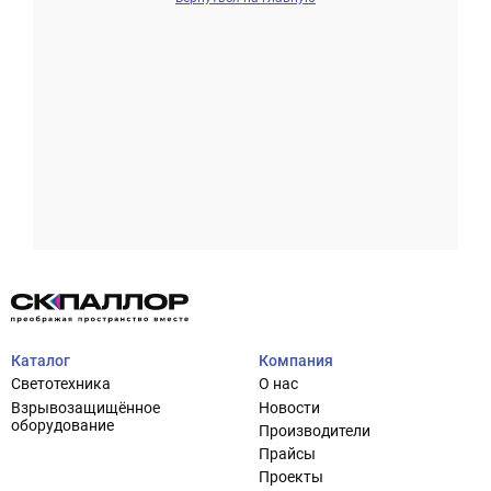
Проектирование систем освещения
+7 (495) 925-27-29
Тема сайта
info@pallor.ru
Проектирование систем управления
Аудит
Каталог
Компания
Кастомизация оборудования/Индивидуальные
Светотехника
О нас
светотехнические решения
Взрывозащищённое
Новости
Шеф-монтаж
оборудование
Производители
Прайсы
Проекты