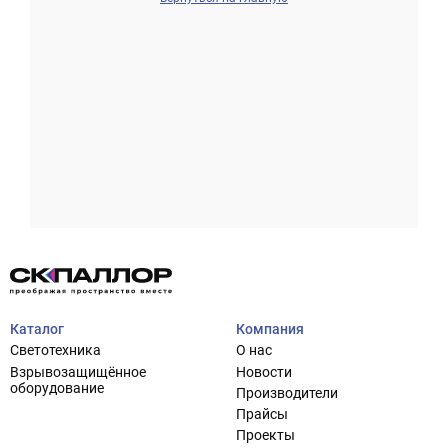
Проектирование систем освещения
+7 (495) 925-27-29
Тема сайта
info@pallor.ru
Проектирование систем управления
Аудит
Каталог
Компания
Кастомизация оборудования/Индивидуальные
Светотехника
О нас
светотехнические решения
Взрывозащищённое
Новости
Шеф-монтаж
оборудование
Производители
Прайсы
Проекты