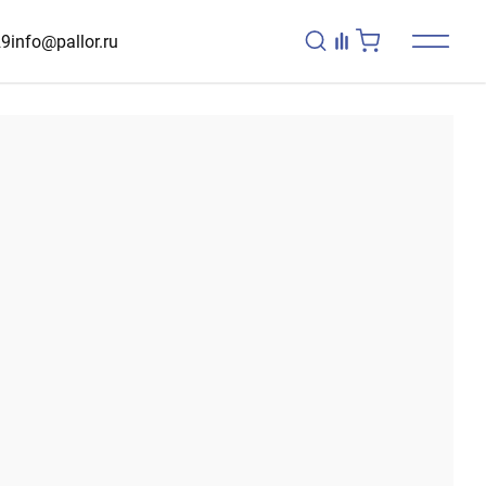
29
info@pallor.ru