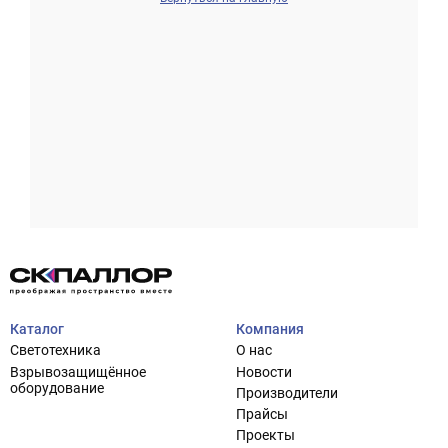
Проектирование систем освещения
+7 (495) 925-27-29
Тема сайта
info@pallor.ru
Проектирование систем управления
Аудит
Каталог
Компания
Кастомизация оборудования/Индивидуальные
Светотехника
О нас
светотехнические решения
Взрывозащищённое
Новости
Шеф-монтаж
оборудование
Производители
Прайсы
Проекты