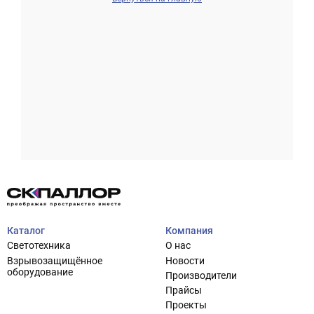
Проектирование систем освещения
+7 (495) 925-27-29
Тема сайта
info@pallor.ru
Проектирование систем управления
Аудит
Каталог
Компания
Кастомизация оборудования/Индивидуальные
Светотехника
О нас
светотехнические решения
Взрывозащищённое
Новости
Шеф-монтаж
оборудование
Производители
Прайсы
Проекты