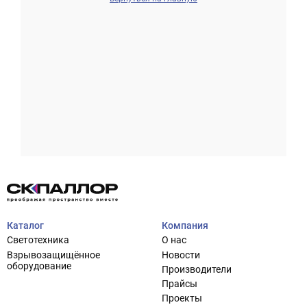
Проектирование систем освещения
+7 (495) 925-27-29
Тема сайта
info@pallor.ru
Проектирование систем управления
Аудит
Каталог
Компания
Кастомизация оборудования/Индивидуальные
Светотехника
О нас
светотехнические решения
Взрывозащищённое
Новости
Шеф-монтаж
оборудование
Производители
Прайсы
Проекты