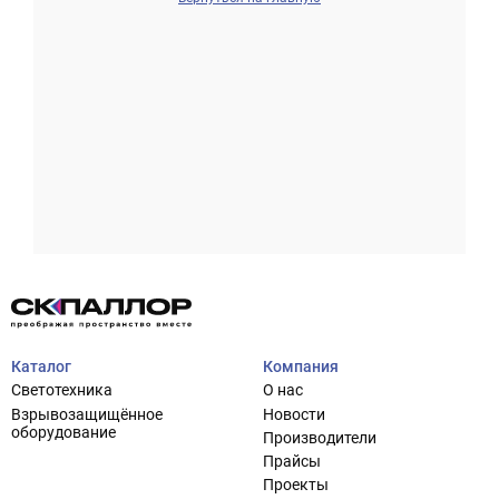
Проектирование систем освещения
+7 (495) 925-27-29
Тема сайта
info@pallor.ru
Проектирование систем управления
Аудит
Каталог
Компания
Кастомизация оборудования/Индивидуальные
Светотехника
О нас
светотехнические решения
Взрывозащищённое
Новости
Шеф-монтаж
оборудование
Производители
Прайсы
Проекты