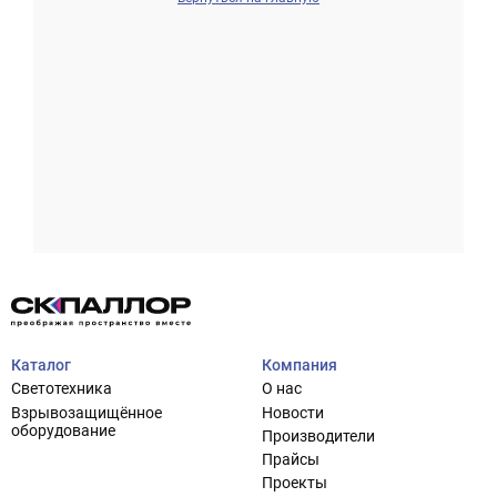
Проектирование систем освещения
+7 (495) 925-27-29
Тема сайта
info@pallor.ru
Проектирование систем управления
Аудит
Каталог
Компания
Кастомизация оборудования/Индивидуальные
Светотехника
О нас
светотехнические решения
Взрывозащищённое
Новости
Шеф-монтаж
оборудование
Производители
Прайсы
Проекты