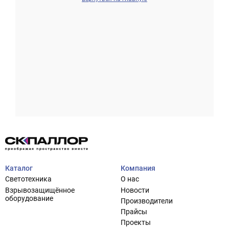
Проектирование систем освещения
+7 (495) 925-27-29
Тема сайта
info@pallor.ru
Проектирование систем управления
Аудит
Каталог
Компания
Кастомизация оборудования/Индивидуальные
Светотехника
О нас
светотехнические решения
Взрывозащищённое
Новости
Шеф-монтаж
оборудование
Производители
Прайсы
Проекты