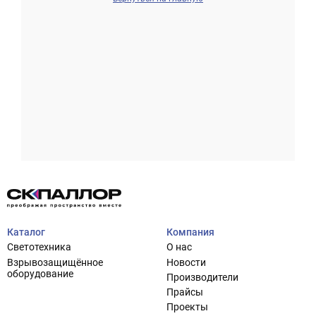
Проектирование систем освещения
+7 (495) 925-27-29
Тема сайта
info@pallor.ru
Проектирование систем управления
Аудит
Каталог
Компания
Кастомизация оборудования/Индивидуальные
Светотехника
О нас
светотехнические решения
Взрывозащищённое
Новости
Шеф-монтаж
оборудование
Производители
Прайсы
Проекты