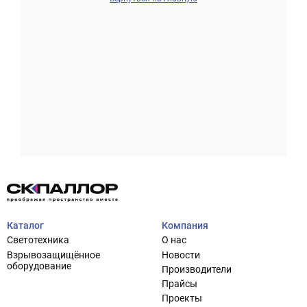
Проектирование систем освещения
+7 (495) 925-27-29
Тема сайта
info@pallor.ru
Проектирование систем управления
Аудит
Каталог
Компания
Кастомизация оборудования/Индивидуальные
Светотехника
О нас
светотехнические решения
Взрывозащищённое
Новости
Шеф-монтаж
оборудование
Производители
Прайсы
Проекты