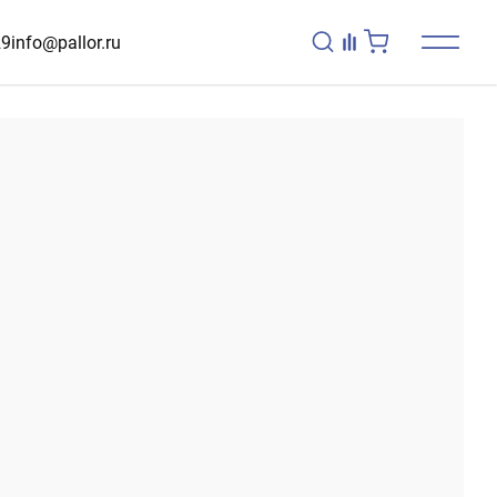
29
info@pallor.ru