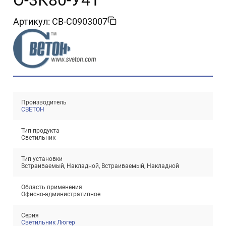
Артикул: CB-C0903007
Производитель
Проектирование систем освещения
СВЕТОН
+7 (495) 925-27-29
Тема сайта
info@pallor.ru
Проектирование систем управления
Тип продукта
Светильник
Аудит
Тип установки
Встраиваемый, Накладной, Встраиваемый, Накладной
Кастомизация оборудования/Индивидуальные
светотехнические решения
Область применения
Шеф-монтаж
Офисно-административное
Серия
Светильник Люгер