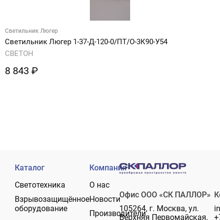
Светильник Люгер
С
Светильник Люгер 1-37-Д-120-0/ПТ/О-3К90-У54
С
СВЕТОН
С
8 843 ₽
7
Каталог
Компания
Светотехника
О нас
Офис ООО «СК ПАЛЛОР»
К
Взрывозащищённое
Новости
оборудование
105264, г. Москва, ул.
i
Производители
Верхняя Первомайская,
+