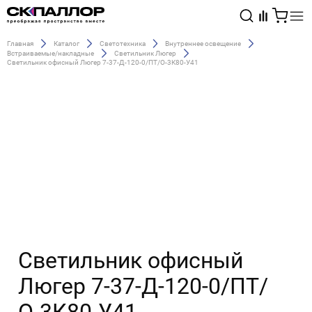
Главная
Каталог
Светотехника
Внутреннее освещение
Встраиваемые/накладные
Светильник Люгер
Каталог
Светильник офисный Люгер 7-37-Д-120-0/ПТ/О-3К80-У41
Светотехника
Взрывозащищённое оборудование
Светильник офисный
Люгер 7-37-Д-120-0/ПТ/
О-3К80-У41