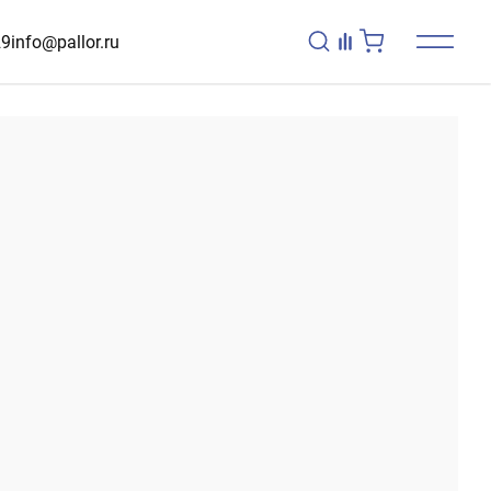
29
info@pallor.ru