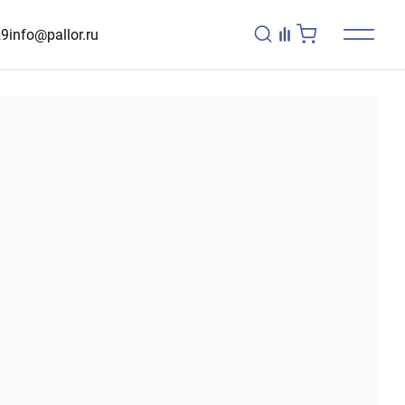
29
info@pallor.ru