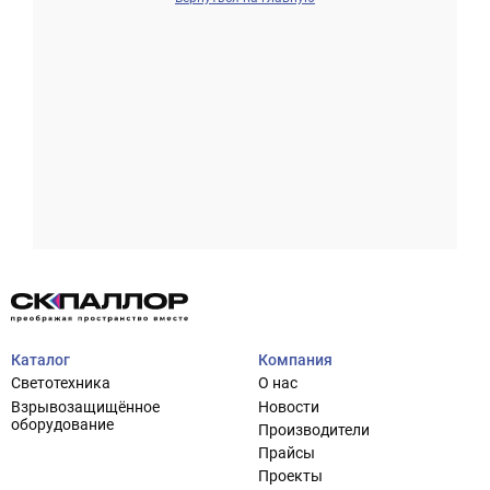
Проектирование систем освещения
+7 (495) 925-27-29
Тема сайта
info@pallor.ru
Проектирование систем управления
Аудит
Каталог
Компания
Кастомизация оборудования/Индивидуальные
Светотехника
О нас
светотехнические решения
Взрывозащищённое
Новости
Шеф-монтаж
оборудование
Производители
Прайсы
Проекты