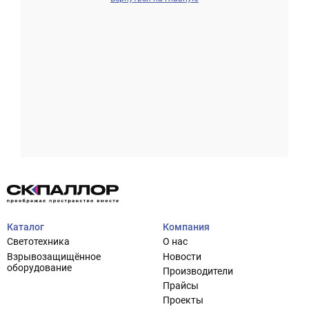
Проектирование систем освещения
+7 (495) 925-27-29
Тема сайта
info@pallor.ru
Проектирование систем управления
Аудит
Каталог
Компания
Кастомизация оборудования/Индивидуальные
Светотехника
О нас
светотехнические решения
Взрывозащищённое
Новости
Шеф-монтаж
оборудование
Производители
Прайсы
Проекты