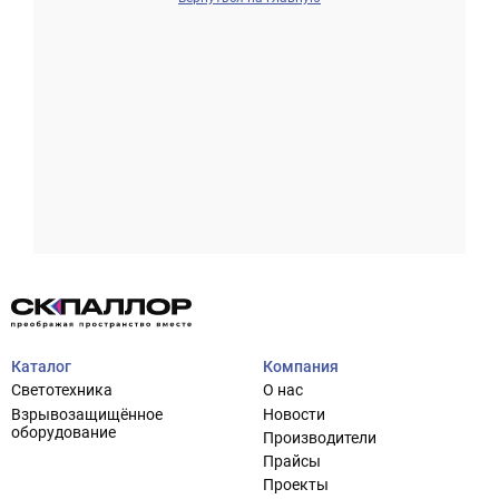
Проектирование систем освещения
+7 (495) 925-27-29
Тема сайта
info@pallor.ru
Проектирование систем управления
Аудит
Каталог
Компания
Кастомизация оборудования/Индивидуальные
Светотехника
О нас
светотехнические решения
Взрывозащищённое
Новости
Шеф-монтаж
оборудование
Производители
Прайсы
Проекты