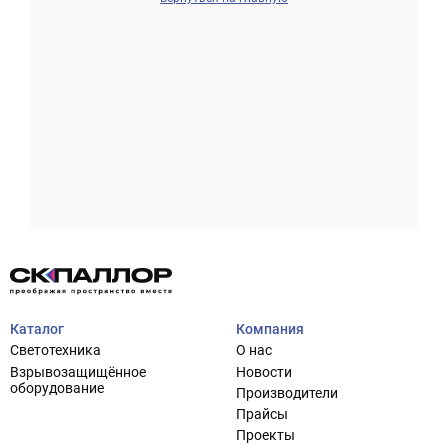
Проектирование систем освещения
+7 (495) 925-27-29
Тема сайта
info@pallor.ru
Проектирование систем управления
Аудит
Каталог
Компания
Кастомизация оборудования/Индивидуальные
Светотехника
О нас
светотехнические решения
Взрывозащищённое
Новости
Шеф-монтаж
оборудование
Производители
Прайсы
Проекты