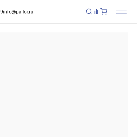
29
info@pallor.ru