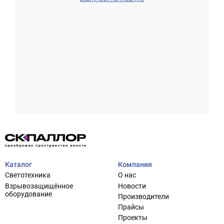
Проектирование систем освещения
+7 (495) 925-27-29
Тема сайта
info@pallor.ru
Проектирование систем управления
Аудит
Каталог
Компания
Кастомизация оборудования/Индивидуальные
Светотехника
О нас
светотехнические решения
Взрывозащищённое
Новости
Шеф-монтаж
оборудование
Производители
Прайсы
Проекты