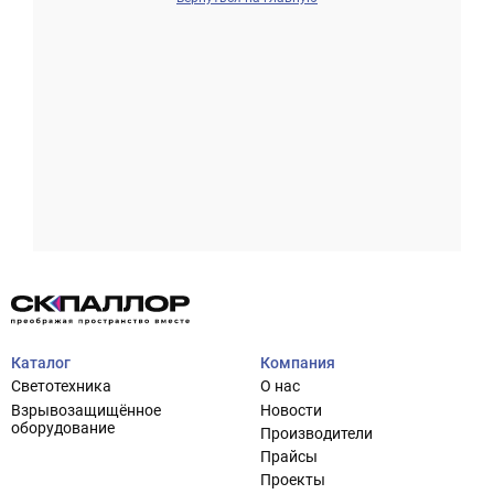
Проектирование систем освещения
+7 (495) 925-27-29
Тема сайта
info@pallor.ru
Проектирование систем управления
Аудит
Каталог
Компания
Кастомизация оборудования/Индивидуальные
Светотехника
О нас
светотехнические решения
Взрывозащищённое
Новости
Шеф-монтаж
оборудование
Производители
Прайсы
Проекты