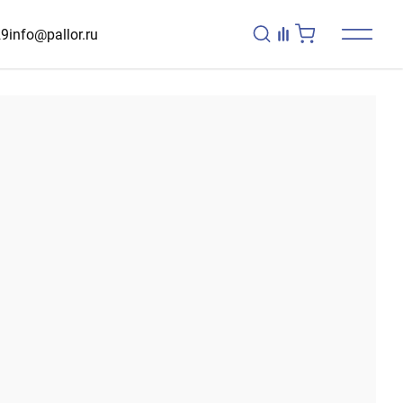
29
info@pallor.ru