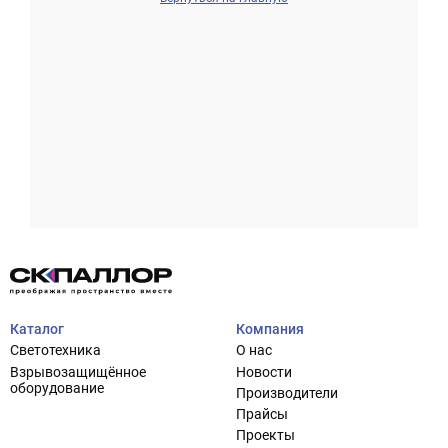
Проектирование систем освещения
+7 (495) 925-27-29
Тема сайта
info@pallor.ru
Проектирование систем управления
Аудит
Каталог
Компания
Кастомизация оборудования/Индивидуальные
Светотехника
О нас
светотехнические решения
Взрывозащищённое
Новости
Шеф-монтаж
оборудование
Производители
Прайсы
Проекты