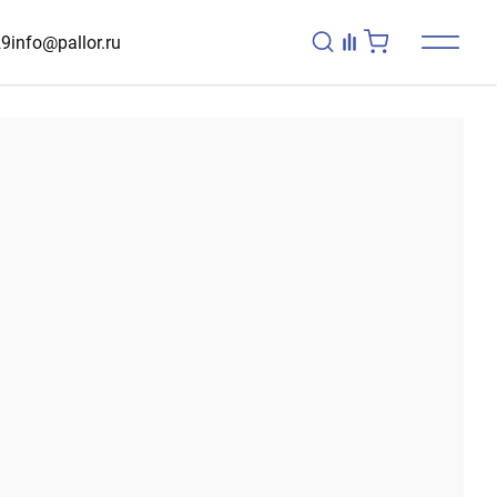
29
info@pallor.ru